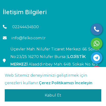
İletişim Bilgileri
02244434500
info@felko.com.tr
Üçevler Mah. Nilüfer Ticaret Merkezi 66. Sokak
No:23/25 16270 Nilüfer Bursa |
LOJİSTİK
MERKEZİ
Alaaddinbey Mah. 648. Sokak No. 6/3
Nilüfer Bursa
Web Sitemiz deneyiminizi geliştirmek için
çerezleri kullanır.
Çerez Politikamızı İnceleyin
Kabul Et